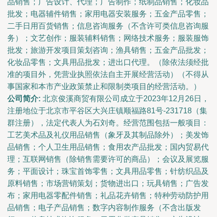
品销售；广告设计、代理；广告制作；纸制品销售；化妆品
批发；电器辅件销售；家用电器安装服务；五金产品零售；
二手日用百货销售；信息咨询服务（不含许可类信息咨询服
务）；文艺创作；服装辅料销售；网络技术服务；服装服饰
批发；旅游开发项目策划咨询；渔具销售；五金产品批发；
化妆品零售；文具用品批发；进出口代理。（除依法须经批
准的项目外，凭营业执照依法自主开展经营活动）（不得从
事国家和本市产业政策禁止和限制类项目的经营活动。）
公司简介:
北京俊溪商贸有限公司成立于2023年12月26日，
注册地位于北京市平谷区大兴庄镇顺福路81号-231718（集
群注册），法定代表人为石刘奇。经营范围包括一般项目：
工艺美术品及礼仪用品销售（象牙及其制品除外）；美发饰
品销售；个人卫生用品销售；食用农产品批发；国内贸易代
理；互联网销售（除销售需要许可的商品）；会议及展览服
务；平面设计；珠宝首饰零售；文具用品零售；针纺织品及
原料销售；市场营销策划；货物进出口；玩具销售；广告发
布；家用电器零配件销售；礼品花卉销售；特种劳动防护用
品销售；电子产品销售；数字内容制作服务（不含出版发