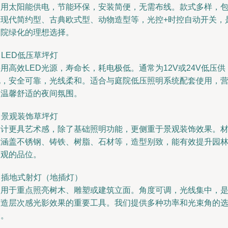
利用太阳能供电，节能环保，安装简便，无需布线。款式多样，
括现代简约型、古典欧式型、动物造型等，光控+时控自动开关，
庭院绿化的理想选择。
. LED低压草坪灯
用高效LED光源，寿命长，耗电极低。通常为12V或24V低压供
电，安全可靠，光线柔和。适合与庭院低压照明系统配套使用，
造温馨舒适的夜间氛围。
. 景观装饰草坪灯
设计更具艺术感，除了基础照明功能，更侧重于景观装饰效果。
质涵盖不锈钢、铸铁、树脂、石材等，造型别致，能有效提升园
景观的品位。
. 插地式射灯（地插灯）
常用于重点照亮树木、雕塑或建筑立面。角度可调，光线集中，
打造层次感光影效果的重要工具。我们提供多种功率和光束角的
择。