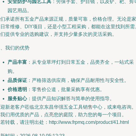
安全防护与园艺工具
：劳保手套、护目镜，以及铲、耙、剪
园艺用品。
我们承诺所有五金产品来源正规，质量可靠，价格合理。无论是
庭日常维修、DIY项目，还是小型工程采购，都能在这里找到所需
我们提供专业的选购建议，并支持少量多次的灵活采购。
三、我们的优势
产品丰富
：从专业草坪灯到日常五金，品类齐全，一站式采
购。
品质保证
：严格筛选供应商，确保产品耐用性与安全性。
价格透明
：零售价公道，批量采购享有优惠。
服务贴心
：提供产品知识解答与简单的使用指导。
欢迎新老客户莅临北京东昌华强五金工具销售中心，或来电咨询
让我们用优质的产品，点亮您的庭院，助力您的每一个项目。
若转载，请注明出处：http://www.frpmq.com/product/41.html
新时间：2026-08-10 05:12:23